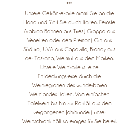
bekannten
***
außerge
deckten
Unsere Getränkekarte nimmt Sie an die
so dass e
n unserer
Hand und führt Sie durch Italien. Feinste
unsere
 After-
Arabica Bohnen aus Triest, Grappa aus
sicher, 
 Barkeeper
Venetien oder dem Piemont, Gin aus
entdecke
dern, so
Südtirol, UVA aus Capovilla, Brandy aus
sin
r Ruhe
der Toskana, Wermut aus dem Marken.
Weintra
Unsere Weinkarte ist eine
spa
Entdeckungsreise durch die
selbstver
Weinregionen des wunderbaren
der Wein
Weinlandes Italien. Vom einfachen
Spaß
Tafelwein bis hin zur Rarität aus dem
probie
vergangenen Jahrhundert, unser
da
Weinschrank hält so einiges für Sie bereit.
Enttäusc
Exp