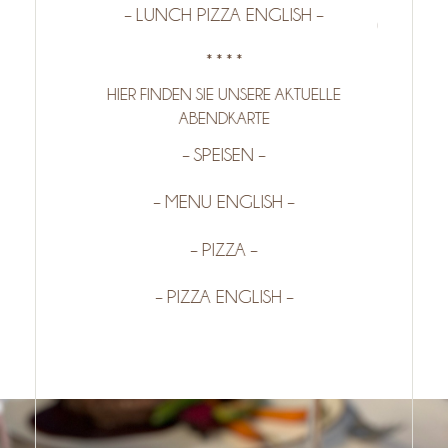
– LUNCH PIZZA ENGLISH –
ndet sich
Olivenöl 
.
mediterr
* * * *
egionale
HIER FINDEN SIE UNSERE AKTUELLE
In
akarte
ABENDKARTE
Köstlic
eichbar.
– SPEISEN –
neuen P
enburger
wieder
– MENU ENGLISH –
Burra
Fisch
– PIZZA –
– PIZZA ENGLISH –