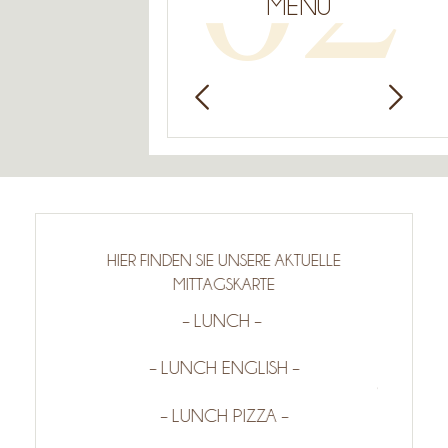
MENÜ
HIER FINDEN SIE UNSERE AKTUELLE
Feinste Fl
MITTAGSKARTE
 wie wird
und saiso
– LUNCH –
ruht der
italienis
, Salz,
Pasta un
– LUNCH ENGLISH –
 ist oft
sorgen fü
en. Unser
LODOVICO
– LUNCH PIZZA –
von
und unver