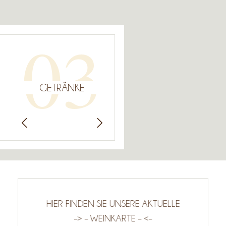
03
GETRÄNKE
aus. Wir
HIER FINDEN SIE UNSERE AKTUELLE
ch tollen
–>
– WEINKARTE – <–
Wir m